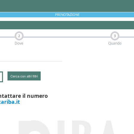
PRENOTAZIONE
2
3
Dove
Quando
Cerca con altri filtri
ntattare il numero
ariba.it